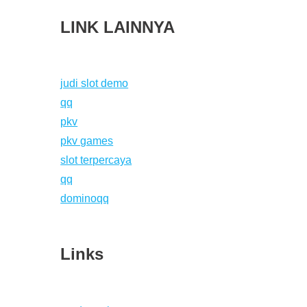
LINK LAINNYA
judi slot demo
qq
pkv
pkv games
slot terpercaya
qq
dominoqq
Links