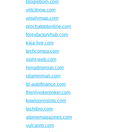
blogreborn.com
virtcitnow.com
wiselymap.com
prochatgptonline.com
forexfactoryhub.com
kaja-live.com
techcompa.com
sight-web.com
himadrigroup.com
islamroman.com
td-autofinance.com
frienlyjokerpoker.com
kowloonnslots.com
techibro.com
alpinemagazines.com
vulcanrp.com