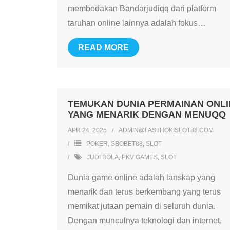
membedakan Bandarjudiqq dari platform
taruhan online lainnya adalah fokus
…
READ MORE
TEMUKAN DUNIA PERMAINAN ONLI
YANG MENARIK DENGAN MENUQQ
APR 24, 2025
ADMIN@FASTHOKISLOT88.COM
POKER
,
SBOBET88
,
SLOT
JUDI BOLA
,
PKV GAMES
,
SLOT
Dunia game online adalah lanskap yang
menarik dan terus berkembang yang terus
memikat jutaan pemain di seluruh dunia.
Dengan munculnya teknologi dan internet,