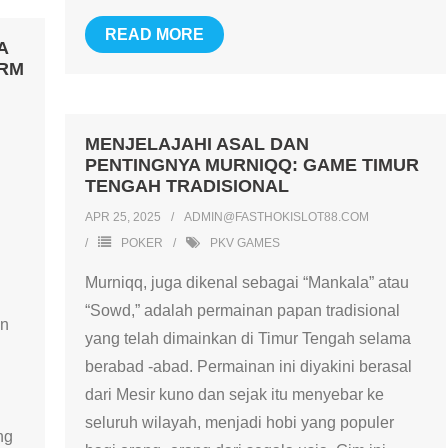
READ MORE
A
ORM
MENJELAJAHI ASAL DAN
PENTINGNYA MURNIQQ: GAME TIMUR
TENGAH TRADISIONAL
APR 25, 2025
ADMIN@FASTHOKISLOT88.COM
POKER
PKV GAMES
Murniqq, juga dikenal sebagai “Mankala” atau
“Sowd,” adalah permainan papan tradisional
an
yang telah dimainkan di Timur Tengah selama
berabad -abad. Permainan ini diyakini berasal
dari Mesir kuno dan sejak itu menyebar ke
seluruh wilayah, menjadi hobi yang populer
ng