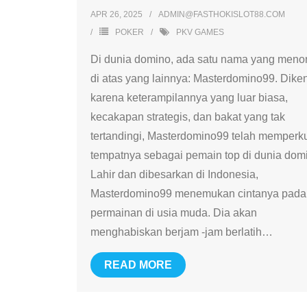
APR 26, 2025
ADMIN@FASTHOKISLOT88.COM
POKER
PKV GAMES
Di dunia domino, ada satu nama yang menon
di atas yang lainnya: Masterdomino99. Dike
karena keterampilannya yang luar biasa,
kecakapan strategis, dan bakat yang tak
tertandingi, Masterdomino99 telah memperk
tempatnya sebagai pemain top di dunia dom
Lahir dan dibesarkan di Indonesia,
Masterdomino99 menemukan cintanya pada
permainan di usia muda. Dia akan
menghabiskan berjam -jam berlatih
…
READ MORE