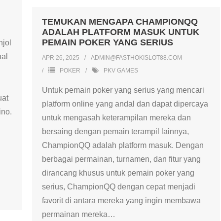
TEMUKAN MENGAPA CHAMPIONQQ
ADALAH PLATFORM MASUK UNTUK
PEMAIN POKER YANG SERIUS
jol
nal
APR 26, 2025
ADMIN@FASTHOKISLOT88.COM
POKER
PKV GAMES
Untuk pemain poker yang serius yang mencari
uat
platform online yang andal dan dapat dipercaya
ino.
untuk mengasah keterampilan mereka dan
bersaing dengan pemain terampil lainnya,
ChampionQQ adalah platform masuk. Dengan
berbagai permainan, turnamen, dan fitur yang
dirancang khusus untuk pemain poker yang
serius, ChampionQQ dengan cepat menjadi
favorit di antara mereka yang ingin membawa
permainan mereka
…