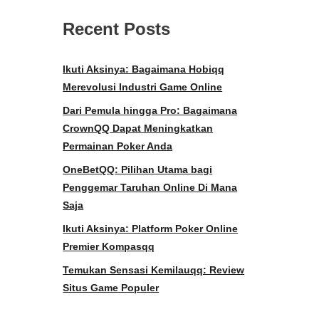
Recent Posts
Ikuti Aksinya: Bagaimana Hobiqq
Merevolusi Industri Game Online
Dari Pemula hingga Pro: Bagaimana
CrownQQ Dapat Meningkatkan
Permainan Poker Anda
OneBetQQ: Pilihan Utama bagi
Penggemar Taruhan Online Di Mana
Saja
Ikuti Aksinya: Platform Poker Online
Premier Kompasqq
Temukan Sensasi Kemilauqq: Review
Situs Game Populer