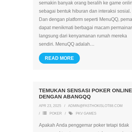
semakin banyak orang beralih ke game onli
sebagai bentuk hiburan dan interaksi sosial.
Dan dengan platform seperti MenuQQ, pema
dapat menikmati berbagai macam permaina
langsung dari kenyamanan rumah mereka
sendiri. MenuQQ adalah
…
READ MORE
TEMUKAN SENSASI POKER ONLINE
DENGAN ABANGQQ
APR 23, 2025
ADMIN@FASTHOKISLOT88.COM
POKER
PKV GAMES
Apakah Anda penggemar poker tetapi tidak