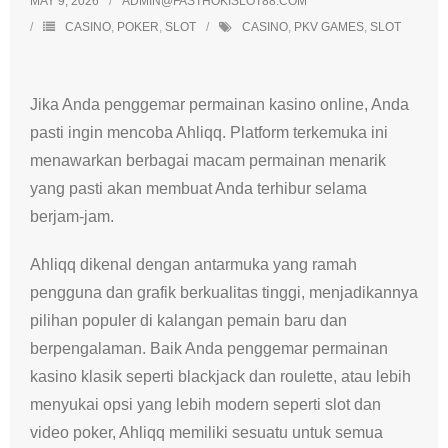
MAY 9, 2026
ADMIN@FASTHOKISLOT88.COM
CASINO
,
POKER
,
SLOT
CASINO
,
PKV GAMES
,
SLOT
Jika Anda penggemar permainan kasino online, Anda
pasti ingin mencoba Ahliqq. Platform terkemuka ini
menawarkan berbagai macam permainan menarik
yang pasti akan membuat Anda terhibur selama
berjam-jam.
Ahliqq dikenal dengan antarmuka yang ramah
pengguna dan grafik berkualitas tinggi, menjadikannya
pilihan populer di kalangan pemain baru dan
berpengalaman. Baik Anda penggemar permainan
kasino klasik seperti blackjack dan roulette, atau lebih
menyukai opsi yang lebih modern seperti slot dan
video poker, Ahliqq memiliki sesuatu untuk semua