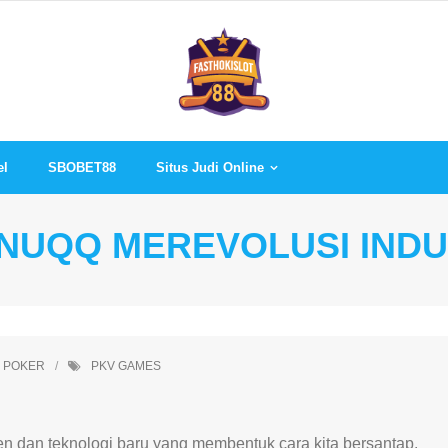
el
SBOBET88
Situs Judi Online
NUQQ MEREVOLUSI INDU
POKER
PKV GAMES
ren dan teknologi baru yang membentuk cara kita bersantap.