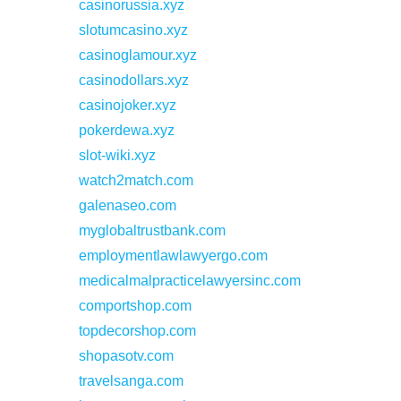
casinorussia.xyz
slotumcasino.xyz
casinoglamour.xyz
casinodollars.xyz
casinojoker.xyz
pokerdewa.xyz
slot-wiki.xyz
watch2match.com
galenaseo.com
myglobaltrustbank.com
employmentlawlawyergo.com
medicalmalpracticelawyersinc.com
comportshop.com
topdecorshop.com
shopasotv.com
travelsanga.com