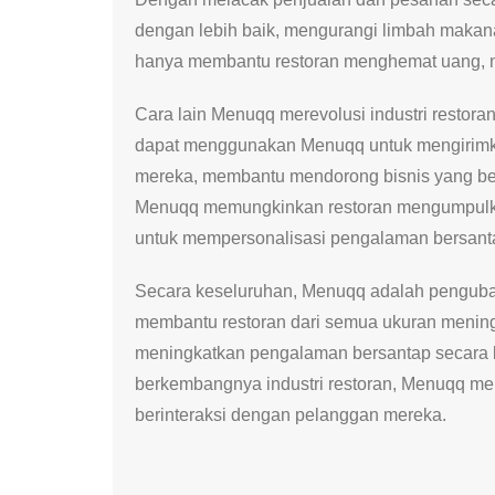
dengan lebih baik, mengurangi limbah makana
hanya membantu restoran menghemat uang, 
Cara lain Menuqq merevolusi industri restora
dapat menggunakan Menuqq untuk mengirimka
mereka, membantu mendorong bisnis yang beru
Menuqq memungkinkan restoran mengumpulka
untuk mempersonalisasi pengalaman bersant
Secara keseluruhan, Menuqq adalah pengubah 
membantu restoran dari semua ukuran meningk
meningkatkan pengalaman bersantap secara 
berkembangnya industri restoran, Menuqq me
berinteraksi dengan pelanggan mereka.