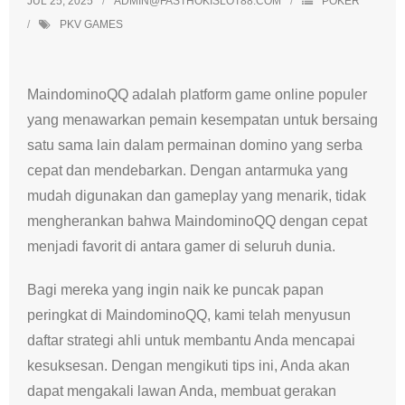
JUL 25, 2025
ADMIN@FASTHOKISLOT88.COM
POKER
PKV GAMES
MaindominoQQ adalah platform game online populer
yang menawarkan pemain kesempatan untuk bersaing
satu sama lain dalam permainan domino yang serba
cepat dan mendebarkan. Dengan antarmuka yang
mudah digunakan dan gameplay yang menarik, tidak
mengherankan bahwa MaindominoQQ dengan cepat
menjadi favorit di antara gamer di seluruh dunia.
Bagi mereka yang ingin naik ke puncak papan
peringkat di MaindominoQQ, kami telah menyusun
daftar strategi ahli untuk membantu Anda mencapai
kesuksesan. Dengan mengikuti tips ini, Anda akan
dapat mengakali lawan Anda, membuat gerakan