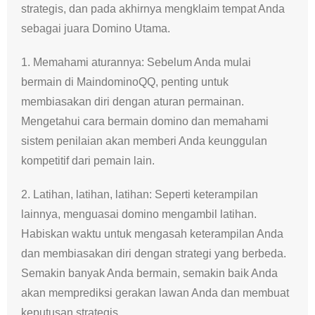
strategis, dan pada akhirnya mengklaim tempat Anda
sebagai juara Domino Utama.
1. Memahami aturannya: Sebelum Anda mulai
bermain di MaindominoQQ, penting untuk
membiasakan diri dengan aturan permainan.
Mengetahui cara bermain domino dan memahami
sistem penilaian akan memberi Anda keunggulan
kompetitif dari pemain lain.
2. Latihan, latihan, latihan: Seperti keterampilan
lainnya, menguasai domino mengambil latihan.
Habiskan waktu untuk mengasah keterampilan Anda
dan membiasakan diri dengan strategi yang berbeda.
Semakin banyak Anda bermain, semakin baik Anda
akan memprediksi gerakan lawan Anda dan membuat
keputusan strategis.