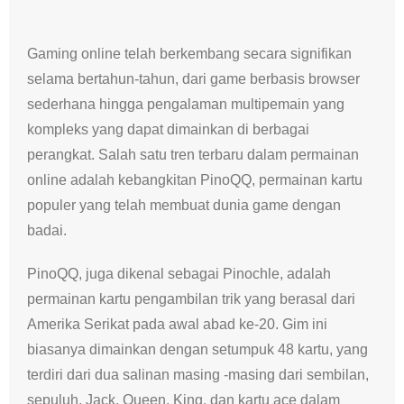
Gaming online telah berkembang secara signifikan
selama bertahun-tahun, dari game berbasis browser
sederhana hingga pengalaman multipemain yang
kompleks yang dapat dimainkan di berbagai
perangkat. Salah satu tren terbaru dalam permainan
online adalah kebangkitan PinoQQ, permainan kartu
populer yang telah membuat dunia game dengan
badai.
PinoQQ, juga dikenal sebagai Pinochle, adalah
permainan kartu pengambilan trik yang berasal dari
Amerika Serikat pada awal abad ke-20. Gim ini
biasanya dimainkan dengan setumpuk 48 kartu, yang
terdiri dari dua salinan masing -masing dari sembilan,
sepuluh, Jack, Queen, King, dan kartu ace dalam