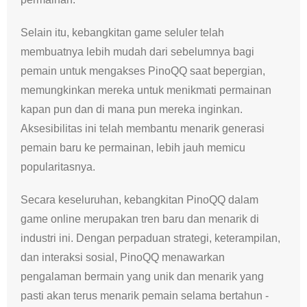
Selain itu, kebangkitan game seluler telah
membuatnya lebih mudah dari sebelumnya bagi
pemain untuk mengakses PinoQQ saat bepergian,
memungkinkan mereka untuk menikmati permainan
kapan pun dan di mana pun mereka inginkan.
Aksesibilitas ini telah membantu menarik generasi
pemain baru ke permainan, lebih jauh memicu
popularitasnya.
Secara keseluruhan, kebangkitan PinoQQ dalam
game online merupakan tren baru dan menarik di
industri ini. Dengan perpaduan strategi, keterampilan,
dan interaksi sosial, PinoQQ menawarkan
pengalaman bermain yang unik dan menarik yang
pasti akan terus menarik pemain selama bertahun -