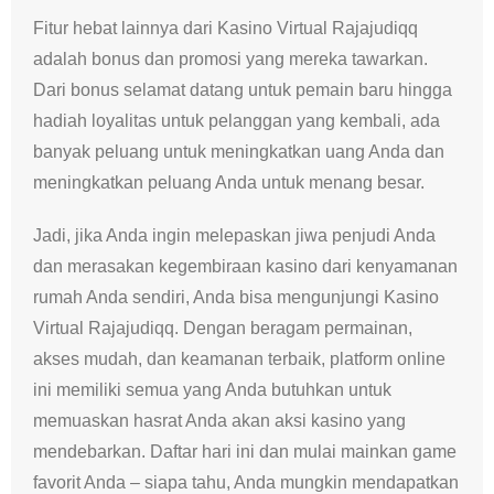
Fitur hebat lainnya dari Kasino Virtual Rajajudiqq
adalah bonus dan promosi yang mereka tawarkan.
Dari bonus selamat datang untuk pemain baru hingga
hadiah loyalitas untuk pelanggan yang kembali, ada
banyak peluang untuk meningkatkan uang Anda dan
meningkatkan peluang Anda untuk menang besar.
Jadi, jika Anda ingin melepaskan jiwa penjudi Anda
dan merasakan kegembiraan kasino dari kenyamanan
rumah Anda sendiri, Anda bisa mengunjungi Kasino
Virtual Rajajudiqq. Dengan beragam permainan,
akses mudah, dan keamanan terbaik, platform online
ini memiliki semua yang Anda butuhkan untuk
memuaskan hasrat Anda akan aksi kasino yang
mendebarkan. Daftar hari ini dan mulai mainkan game
favorit Anda – siapa tahu, Anda mungkin mendapatkan