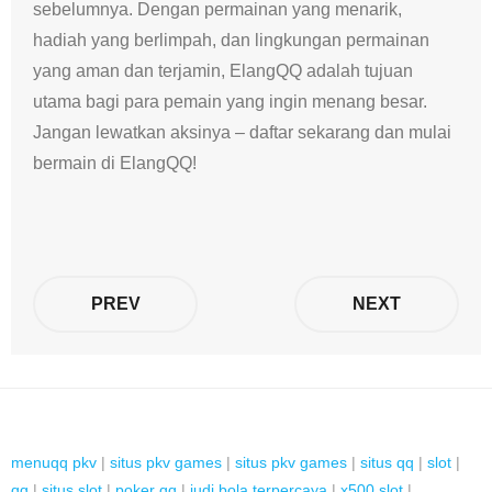
sebelumnya. Dengan permainan yang menarik,
hadiah yang berlimpah, dan lingkungan permainan
yang aman dan terjamin, ElangQQ adalah tujuan
utama bagi para pemain yang ingin menang besar.
Jangan lewatkan aksinya – daftar sekarang dan mulai
bermain di ElangQQ!
PREV
NEXT
menuqq pkv
|
situs pkv games
|
situs pkv games
|
situs qq
|
slot
|
qq
|
situs slot
|
poker qq
|
judi bola terpercaya
|
x500 slot
|