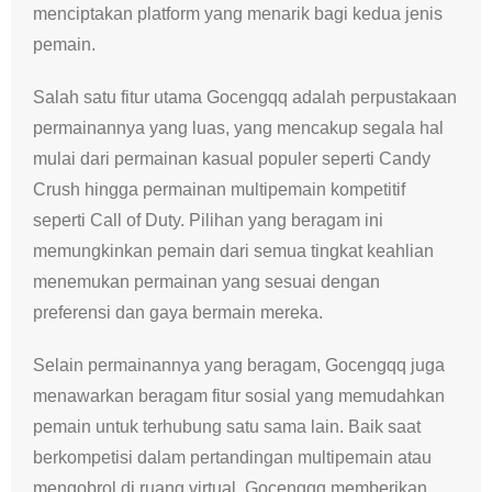
menciptakan platform yang menarik bagi kedua jenis
pemain.
Salah satu fitur utama Gocengqq adalah perpustakaan
permainannya yang luas, yang mencakup segala hal
mulai dari permainan kasual populer seperti Candy
Crush hingga permainan multipemain kompetitif
seperti Call of Duty. Pilihan yang beragam ini
memungkinkan pemain dari semua tingkat keahlian
menemukan permainan yang sesuai dengan
preferensi dan gaya bermain mereka.
Selain permainannya yang beragam, Gocengqq juga
menawarkan beragam fitur sosial yang memudahkan
pemain untuk terhubung satu sama lain. Baik saat
berkompetisi dalam pertandingan multipemain atau
mengobrol di ruang virtual, Gocengqq memberikan