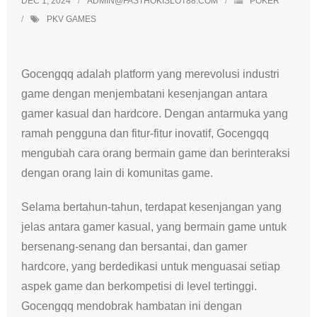
DEC 1, 2024
ADMIN@FASTHOKISLOT88.COM
POKER
PKV GAMES
Gocengqq adalah platform yang merevolusi industri
game dengan menjembatani kesenjangan antara
gamer kasual dan hardcore. Dengan antarmuka yang
ramah pengguna dan fitur-fitur inovatif, Gocengqq
mengubah cara orang bermain game dan berinteraksi
dengan orang lain di komunitas game.
Selama bertahun-tahun, terdapat kesenjangan yang
jelas antara gamer kasual, yang bermain game untuk
bersenang-senang dan bersantai, dan gamer
hardcore, yang berdedikasi untuk menguasai setiap
aspek game dan berkompetisi di level tertinggi.
Gocengqq mendobrak hambatan ini dengan