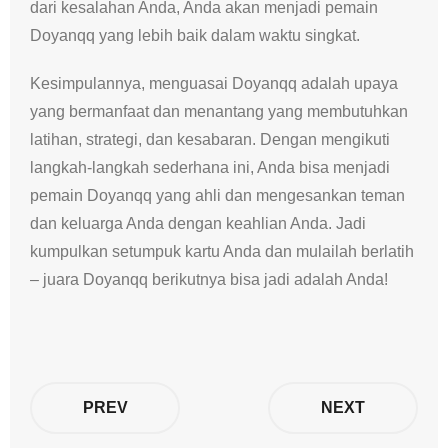
dari kesalahan Anda, Anda akan menjadi pemain
Doyanqq yang lebih baik dalam waktu singkat.
Kesimpulannya, menguasai Doyanqq adalah upaya
yang bermanfaat dan menantang yang membutuhkan
latihan, strategi, dan kesabaran. Dengan mengikuti
langkah-langkah sederhana ini, Anda bisa menjadi
pemain Doyanqq yang ahli dan mengesankan teman
dan keluarga Anda dengan keahlian Anda. Jadi
kumpulkan setumpuk kartu Anda dan mulailah berlatih
– juara Doyanqq berikutnya bisa jadi adalah Anda!
PREV
NEXT