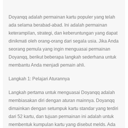
Doyanqq adalah permainan kartu populer yang telah
ada selama berabad-abad. Ini adalah permainan
keterampilan, strategi, dan keberuntungan yang dapat
dinikmati oleh orang-orang dari segala usia. Jika Anda
seorang pemula yang ingin menguasai permainan
Doyanqq, berikut beberapa langkah sederhana untuk
membantu Anda menjadi pemain ahli.
Langkah 1: Pelajari Aturannya
Langkah pertama untuk menguasai Doyanqq adalah
membiasakan diri dengan aturan mainnya. Doyanqq
dimainkan dengan setumpuk kartu standar yang terdiri
dari 52 kartu, dan tujuan permainan ini adalah untuk
membentuk kumpulan kartu yang disebut melds. Ada