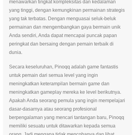
menawarkan tingkat kompleksitas dan kedalaman
yang tinggi, dengan kemungkinan permainan strategis
yang tak terbatas. Dengan menguasai seluk-beluk
permainan dan mengembangkan gaya bermain unik
Anda sendiri, Anda dapat mencapai puncak papan
peringkat dan bersaing dengan pemain terbaik di
dunia.
Secara keseluruhan, Pinoqq adalah game fantastis
untuk pemain dari semua level yang ingin
meningkatkan keterampilan bermain game dan
meningkatkan gameplay mereka ke level berikutnya.
Apakah Anda seorang pemula yang ingin mempelajari
dasar-dasarnya atau seorang profesional
berpengalaman yang mencari tantangan baru, Pinoqq
memiliki sesuatu untuk ditawarkan kepada semua
orang. Jadi mengapa tidak mencobanya dan lihat