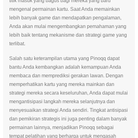
titik masuk yang bagus bagi mereka yang baru
mengenal permainan kartu. Saat Anda memainkan
lebih banyak game dan mendapatkan pengalaman,
Anda akan mulai mengembangkan pemahaman yang
lebih baik tentang mekanisme dan strategi game yang
terlibat.
Salah satu keterampilan utama yang Pinoqq dapat
bantu Anda kembangkan adalah kemampuan Anda
membaca dan memprediksi gerakan lawan. Dengan
memperhatikan kartu yang mereka mainkan dan
strategi mereka secara keseluruhan, Anda dapat mulai
mengantisipasi langkah mereka selanjutnya dan
menyesuaikan strategi Anda sendiri. Tingkat antisipasi
dan pemikiran strategis ini juga penting dalam banyak
permainan lainnya, menjadikan Pinoqq sebagai
tempat pelatihan yang berharga untuk mengasah