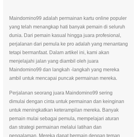
Maindomino99 adalah permainan kartu online populer
yang telah menangkap hati banyak pemain di seluruh
dunia. Dari pemain kasual hingga juara profesional,
perjalanan dari pemula ke pro adalah yang menantang
tetapi bermanfaat. Dalam artikel ini, kami akan
menjelajahi jalan yang diambil oleh juara
Maindomino99 dan langkah -langkah yang mereka
ambil untuk mencapai puncak permainan mereka.
Perjalanan seorang juara Maindomino99 sering
dimulai dengan cinta untuk permainan dan keinginan
untuk meningkatkan keterampilan mereka. Banyak
pemain mulai sebagai pemula, mempelajari aturan
dan strategi permainan melalui latihan dan
pengalaman. Mereka dapat bermain dengan teman