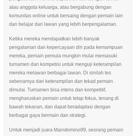
atau anggota keluarga, atau bergabung dengan
komunitas online untuk bersaing dengan pemain lain
dan belajar dari lawan yang lebih berpengalaman.
Ketika mereka mendapatkan lebih banyak
pengalaman dan kepercayaan diri pada kemampuan
mereka, pemain pemula mungkin mulai memasuki
turnamen dan kompetisi untuk menguji keterampilan
mereka melawan berbagai lawan. Di sinilah tes
sebenarnya dari keterampilan dan tekad pemain
dimulai. Turnamen bisa intens dan kompetitif,
mengharuskan pemain untuk tetap fokus, tenang di
bawah tekanan, dan dapat beradaptasi dengan
berbagai gaya bermain dan strategi.
Untuk menjadi juara Maindomino99, seorang pemain