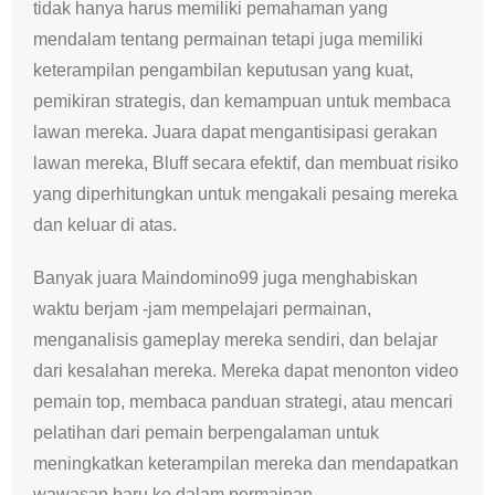
tidak hanya harus memiliki pemahaman yang
mendalam tentang permainan tetapi juga memiliki
keterampilan pengambilan keputusan yang kuat,
pemikiran strategis, dan kemampuan untuk membaca
lawan mereka. Juara dapat mengantisipasi gerakan
lawan mereka, Bluff secara efektif, dan membuat risiko
yang diperhitungkan untuk mengakali pesaing mereka
dan keluar di atas.
Banyak juara Maindomino99 juga menghabiskan
waktu berjam -jam mempelajari permainan,
menganalisis gameplay mereka sendiri, dan belajar
dari kesalahan mereka. Mereka dapat menonton video
pemain top, membaca panduan strategi, atau mencari
pelatihan dari pemain berpengalaman untuk
meningkatkan keterampilan mereka dan mendapatkan
wawasan baru ke dalam permainan.