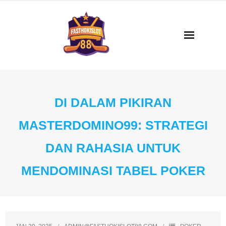
Skip
to
content
DI DALAM PIKIRAN
MASTERDOMINO99: STRATEGI
DAN RAHASIA UNTUK
MENDOMINASI TABEL POKER