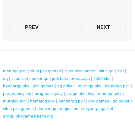
PREV
NEXT
menuqq pkv
|
situs pkv games
|
situs pkv games
|
situs qq
|
slot
|
qq
|
situs slot
|
poker qq
|
judi bola terpercaya
|
x500 slot
|
bandarqq pkv
|
pkv games
|
qq poker
|
murniqq pkv
|
hematqq pkv
|
pragmatic play
|
pragmatic play
|
pragmatic play
|
menuqq pkv
|
murniqq pkv
|
hematqq pkv
|
bandarqq pkv
|
pkv games
|
qq poker
|
situs pkv games
|
dominoqq
|
majestibet
|
miyaqq
|
gajibet
|
ahliqq.pkvgamesresmi.org