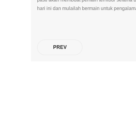
hari ini dan mulailah bermain untuk pengalam
PREV