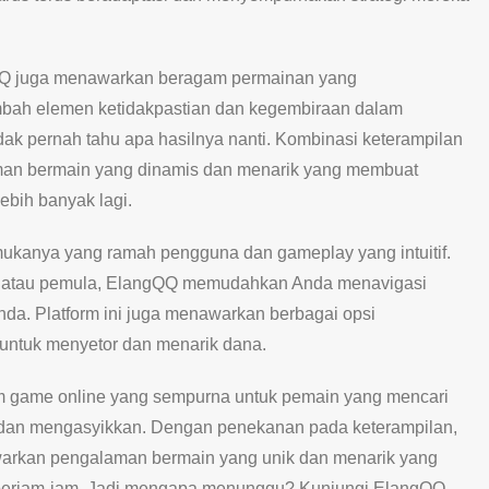
ngQQ juga menawarkan beragam permainan yang
bah elemen ketidakpastian dan kegembiraan dalam
k pernah tahu apa hasilnya nanti. Kombinasi keterampilan
man bermain yang dinamis dan menarik yang membuat
ebih banyak lagi.
rmukanya yang ramah pengguna dan gameplay yang intuitif.
 atau pemula, ElangQQ memudahkan Anda menavigasi
nda. Platform ini juga menawarkan berbagai opsi
ntuk menyetor dan menarik dana.
m game online yang sempurna untuk pemain yang mencari
an mengasyikkan. Dengan penekanan pada keterampilan,
warkan pengalaman bermain yang unik dan menarik yang
 berjam-jam. Jadi mengapa menunggu? Kunjungi ElangQQ