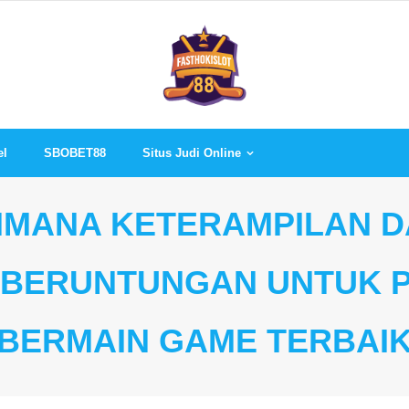
el
SBOBET88
Situs Judi Online
IMANA KETERAMPILAN D
EBERUNTUNGAN UNTUK 
BERMAIN GAME TERBAI