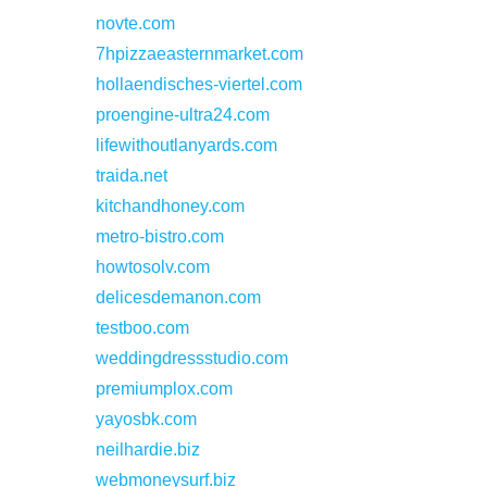
novte.com
7hpizzaeasternmarket.com
hollaendisches-viertel.com
proengine-ultra24.com
lifewithoutlanyards.com
traida.net
kitchandhoney.com
metro-bistro.com
howtosolv.com
delicesdemanon.com
testboo.com
weddingdressstudio.com
premiumplox.com
yayosbk.com
neilhardie.biz
webmoneysurf.biz