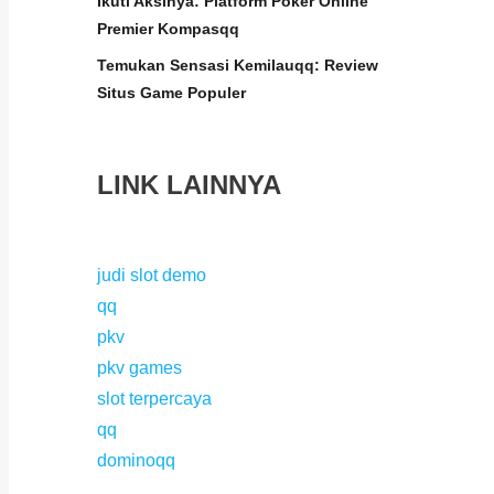
Ikuti Aksinya: Platform Poker Online
Premier Kompasqq
Temukan Sensasi Kemilauqq: Review
Situs Game Populer
LINK LAINNYA
judi slot demo
qq
pkv
pkv games
slot terpercaya
qq
dominoqq