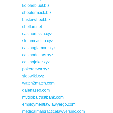
kolohebluet.biz
shootermask.biz
busterwheel.biz
shelfari.net
casinorussia.xyz
slotumcasino.xyz
casinoglamour.xyz
casinodollars.xyz
casinojoker.xyz
pokerdewa.xyz
slot-wiki.xyz
watch2match.com
galenaseo.com
myglobaltrustbank.com
employmentlawlawyergo.com
medicalmalpracticelawyersinc.com