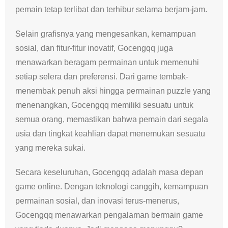
pemain tetap terlibat dan terhibur selama berjam-jam.
Selain grafisnya yang mengesankan, kemampuan
sosial, dan fitur-fitur inovatif, Gocengqq juga
menawarkan beragam permainan untuk memenuhi
setiap selera dan preferensi. Dari game tembak-
menembak penuh aksi hingga permainan puzzle yang
menenangkan, Gocengqq memiliki sesuatu untuk
semua orang, memastikan bahwa pemain dari segala
usia dan tingkat keahlian dapat menemukan sesuatu
yang mereka sukai.
Secara keseluruhan, Gocengqq adalah masa depan
game online. Dengan teknologi canggih, kemampuan
permainan sosial, dan inovasi terus-menerus,
Gocengqq menawarkan pengalaman bermain game