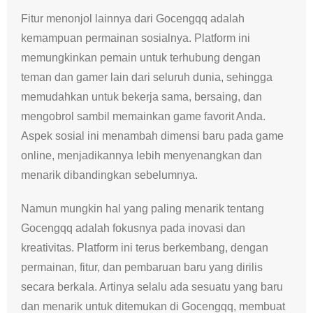
Fitur menonjol lainnya dari Gocengqq adalah
kemampuan permainan sosialnya. Platform ini
memungkinkan pemain untuk terhubung dengan
teman dan gamer lain dari seluruh dunia, sehingga
memudahkan untuk bekerja sama, bersaing, dan
mengobrol sambil memainkan game favorit Anda.
Aspek sosial ini menambah dimensi baru pada game
online, menjadikannya lebih menyenangkan dan
menarik dibandingkan sebelumnya.
Namun mungkin hal yang paling menarik tentang
Gocengqq adalah fokusnya pada inovasi dan
kreativitas. Platform ini terus berkembang, dengan
permainan, fitur, dan pembaruan baru yang dirilis
secara berkala. Artinya selalu ada sesuatu yang baru
dan menarik untuk ditemukan di Gocengqq, membuat