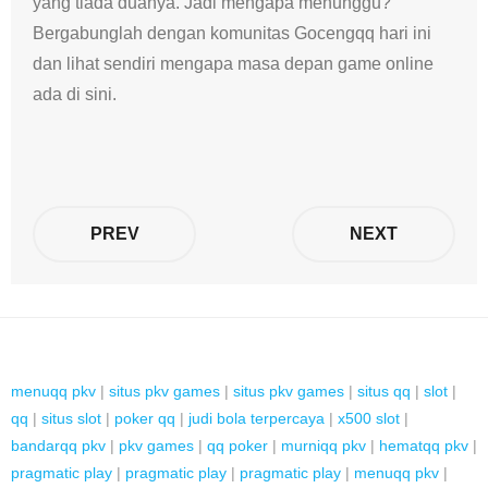
yang tiada duanya. Jadi mengapa menunggu?
Bergabunglah dengan komunitas Gocengqq hari ini
dan lihat sendiri mengapa masa depan game online
ada di sini.
PREV
NEXT
menuqq pkv
|
situs pkv games
|
situs pkv games
|
situs qq
|
slot
|
qq
|
situs slot
|
poker qq
|
judi bola terpercaya
|
x500 slot
|
bandarqq pkv
|
pkv games
|
qq poker
|
murniqq pkv
|
hematqq pkv
|
pragmatic play
|
pragmatic play
|
pragmatic play
|
menuqq pkv
|