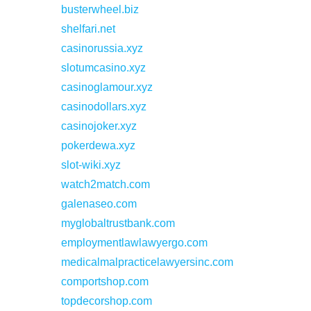
busterwheel.biz
shelfari.net
casinorussia.xyz
slotumcasino.xyz
casinoglamour.xyz
casinodollars.xyz
casinojoker.xyz
pokerdewa.xyz
slot-wiki.xyz
watch2match.com
galenaseo.com
myglobaltrustbank.com
employmentlawlawyergo.com
medicalmalpracticelawyersinc.com
comportshop.com
topdecorshop.com