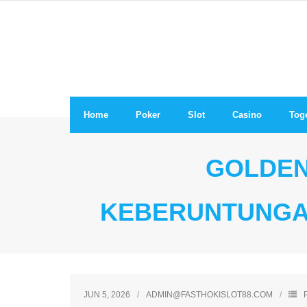
Skip
to
content
Home
Poker
Slot
Casino
Tog
GOLDEN
KEBERUNTUNGAN
JUN 5, 2026
ADMIN@FASTHOKISLOT88.COM