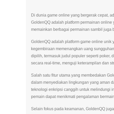
Di dunia game online yang bergerak cepat, a
GoldenQQ adalah platform permainan onlin
memainkan berbagai permainan sambil juga
GoldenQQ adalah platform game online unik
kegembiraan memenangkan uang sungguhan. 
dipilih, termasuk judul populer seperti poker
secara real-time, menguji keterampilan dan s
Salah satu fitur utama yang membedakan Gold
dalam menyediakan lingkungan yang aman da
teknologi enkripsi canggih untuk melindungi
pemain dapat menikmati pengalaman bermai
Selain fokus pada keamanan, GoldenQQ jug