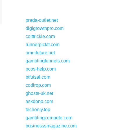
prada-outlet.net
digigrowthpro.com
colttrickle.com
runnerpickfr.com
omnifuture.net
gamblingfunnels.com
pcos-help.com
btfutsal.com
codirop.com
ghosts-uk.net
askdono.com
techonly.top
gamblingcompete.com
businesssmagazine.com