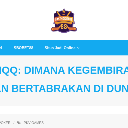
el
SBOBET88
Situs Judi Online
QQ: DIMANA KEGEMBIR
 BERTABRAKAN DI DUN
POKER
PKV GAMES