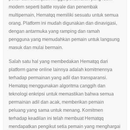
modern seperti battle royale dan penembak
multipemain, Hematqq memiliki sesuatu untuk semua
orang. Platform ini mudah digunakan dan dinavigasi,
dengan antarmuka yang ramping dan ramah
pengguna yang memudahkan pemain untuk langsung
masuk dan mulai bermain.
Salah satu hal yang membedakan Hematqq dari
platform game online lainnya adalah komitmennya
terhadap permainan yang adil dan transparansi.
Hematqq menggunakan algoritma canggih dan
teknologi enkripsi untuk memastikan bahwa semua
permainan adil dan acak, memberikan pemain
peluang yang sama untuk menang. Komitmen
terhadap keadilan ini telah membuat Hematqq
mendapatkan pengikut setia pemain yang menghargai