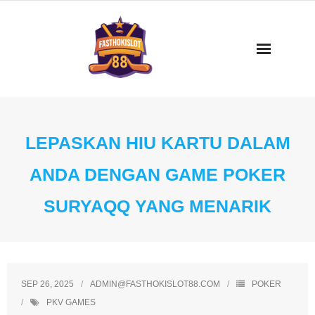
Skip
to
content
LEPASKAN HIU KARTU DALAM
ANDA DENGAN GAME POKER
SURYAQQ YANG MENARIK
SEP 26, 2025
ADMIN@FASTHOKISLOT88.COM
POKER
PKV GAMES