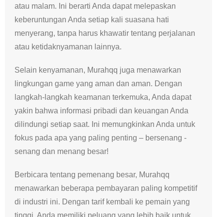
atau malam. Ini berarti Anda dapat melepaskan
keberuntungan Anda setiap kali suasana hati
menyerang, tanpa harus khawatir tentang perjalanan
atau ketidaknyamanan lainnya.
Selain kenyamanan, Murahqq juga menawarkan
lingkungan game yang aman dan aman. Dengan
langkah-langkah keamanan terkemuka, Anda dapat
yakin bahwa informasi pribadi dan keuangan Anda
dilindungi setiap saat. Ini memungkinkan Anda untuk
fokus pada apa yang paling penting – bersenang -
senang dan menang besar!
Berbicara tentang pemenang besar, Murahqq
menawarkan beberapa pembayaran paling kompetitif
di industri ini. Dengan tarif kembali ke pemain yang
tinggi, Anda memiliki peluang yang lebih baik untuk