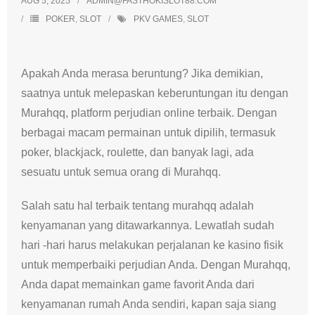
AUG 5, 2025
ADMIN@FASTHOKISLOT88.COM
POKER
,
SLOT
PKV GAMES
,
SLOT
Apakah Anda merasa beruntung? Jika demikian,
saatnya untuk melepaskan keberuntungan itu dengan
Murahqq, platform perjudian online terbaik. Dengan
berbagai macam permainan untuk dipilih, termasuk
poker, blackjack, roulette, dan banyak lagi, ada
sesuatu untuk semua orang di Murahqq.
Salah satu hal terbaik tentang murahqq adalah
kenyamanan yang ditawarkannya. Lewatlah sudah
hari -hari harus melakukan perjalanan ke kasino fisik
untuk memperbaiki perjudian Anda. Dengan Murahqq,
Anda dapat memainkan game favorit Anda dari
kenyamanan rumah Anda sendiri, kapan saja siang