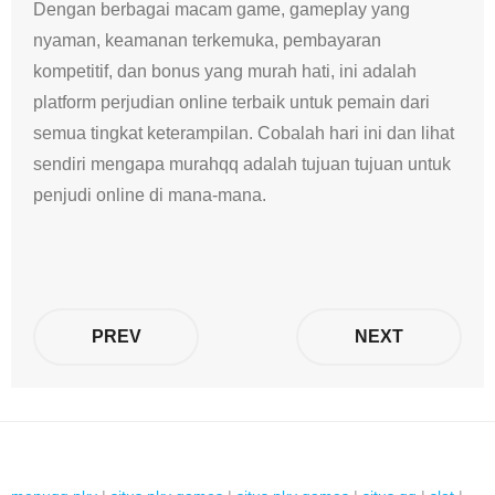
Dengan berbagai macam game, gameplay yang
nyaman, keamanan terkemuka, pembayaran
kompetitif, dan bonus yang murah hati, ini adalah
platform perjudian online terbaik untuk pemain dari
semua tingkat keterampilan. Cobalah hari ini dan lihat
sendiri mengapa murahqq adalah tujuan tujuan untuk
penjudi online di mana-mana.
PREV
NEXT