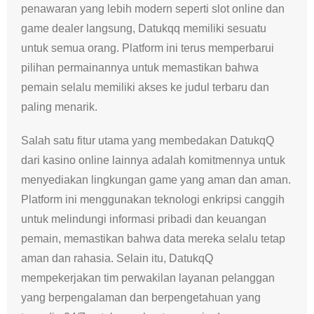
penawaran yang lebih modern seperti slot online dan
game dealer langsung, Datukqq memiliki sesuatu
untuk semua orang. Platform ini terus memperbarui
pilihan permainannya untuk memastikan bahwa
pemain selalu memiliki akses ke judul terbaru dan
paling menarik.
Salah satu fitur utama yang membedakan DatukqQ
dari kasino online lainnya adalah komitmennya untuk
menyediakan lingkungan game yang aman dan aman.
Platform ini menggunakan teknologi enkripsi canggih
untuk melindungi informasi pribadi dan keuangan
pemain, memastikan bahwa data mereka selalu tetap
aman dan rahasia. Selain itu, DatukqQ
mempekerjakan tim perwakilan layanan pelanggan
yang berpengalaman dan berpengetahuan yang