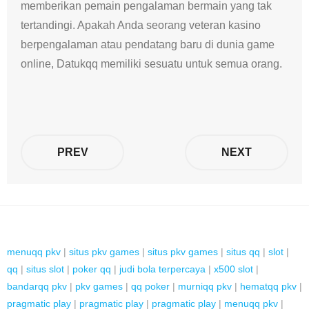
memberikan pemain pengalaman bermain yang tak
tertandingi. Apakah Anda seorang veteran kasino
berpengalaman atau pendatang baru di dunia game
online, Datukqq memiliki sesuatu untuk semua orang.
PREV
NEXT
menuqq pkv
|
situs pkv games
|
situs pkv games
|
situs qq
|
slot
|
qq
|
situs slot
|
poker qq
|
judi bola terpercaya
|
x500 slot
|
bandarqq pkv
|
pkv games
|
qq poker
|
murniqq pkv
|
hematqq pkv
|
pragmatic play
|
pragmatic play
|
pragmatic play
|
menuqq pkv
|