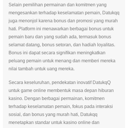
Selain pemilihan permainan dan komitmen yang
mengesankan terhadap keselamatan pemain, Datukqq
juga menonjol karena bonus dan promosi yang murah
hati. Platform ini menawarkan berbagai bonus untuk
pemain baru dan yang sudah ada, termasuk bonus
selamat datang, bonus setoran, dan hadiah loyalitas.
Bonus ini dapat secara signifikan meningkatkan
peluang pemain untuk menang dan memberi mereka
nilai tambah untuk uang mereka.
Secara keseluruhan, pendekatan inovatif DatukqQ
untuk game online membentuk masa depan hiburan
kasino. Dengan berbagai permainan, komitmen
terhadap keselamatan pemain, fokus pada interaksi
sosial, dan bonus yang murah hati, Datukqq
menetapkan standar untuk kasino online dan