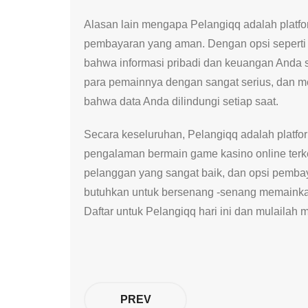
Alasan lain mengapa Pelangiqq adalah platfo
pembayaran yang aman. Dengan opsi seperti kar
bahwa informasi pribadi dan keuangan Anda
para pemainnya dengan sangat serius, dan m
bahwa data Anda dilindungi setiap saat.
Secara keseluruhan, Pelangiqq adalah platfo
pengalaman bermain game kasino online terk
pelanggan yang sangat baik, dan opsi pemb
butuhkan untuk bersenang -senang memainka
Daftar untuk Pelangiqq hari ini dan mulailah
PREV