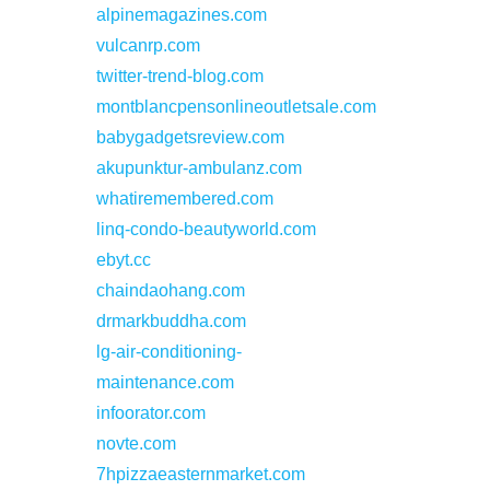
alpinemagazines.com
vulcanrp.com
twitter-trend-blog.com
montblancpensonlineoutletsale.com
babygadgetsreview.com
akupunktur-ambulanz.com
whatiremembered.com
linq-condo-beautyworld.com
ebyt.cc
chaindaohang.com
drmarkbuddha.com
lg-air-conditioning-
maintenance.com
infoorator.com
novte.com
7hpizzaeasternmarket.com