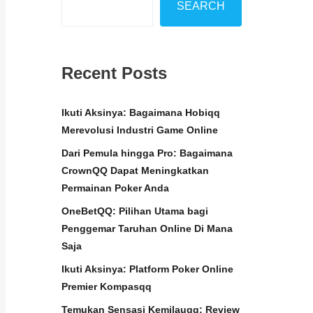
SEARCH
Recent Posts
Ikuti Aksinya: Bagaimana Hobiqq
Merevolusi Industri Game Online
Dari Pemula hingga Pro: Bagaimana
CrownQQ Dapat Meningkatkan
Permainan Poker Anda
OneBetQQ: Pilihan Utama bagi
Penggemar Taruhan Online Di Mana
Saja
Ikuti Aksinya: Platform Poker Online
Premier Kompasqq
Temukan Sensasi Kemilauqq: Review