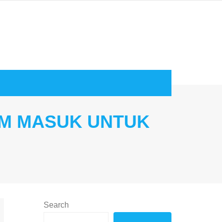
M MASUK UNTUK
Search