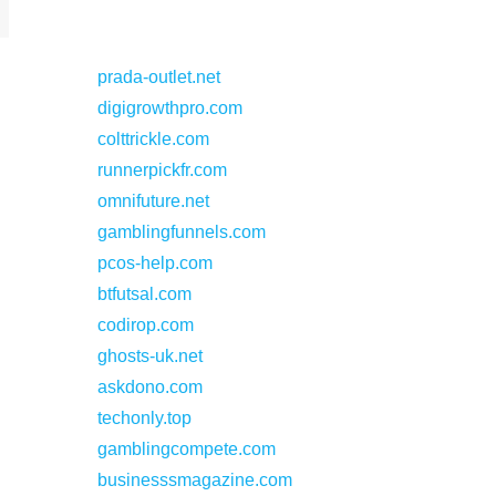
prada-outlet.net
digigrowthpro.com
colttrickle.com
runnerpickfr.com
omnifuture.net
gamblingfunnels.com
pcos-help.com
btfutsal.com
codirop.com
ghosts-uk.net
askdono.com
techonly.top
gamblingcompete.com
businesssmagazine.com