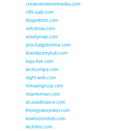
creativeinternetmedia.com
n95-sale.com
blogreborn.com
virtcitnow.com
wiselymap.com
prochatgptonline.com
forexfactoryhub.com
kaja-live.com
techcompa.com
sight-web.com
himadrigroup.com
islamroman.com
td-autofinance.com
frienlyjokerpoker.com
kowloonnslots.com
techibro.com