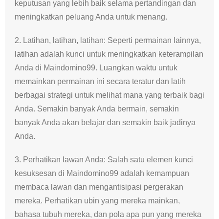
keputusan yang lebih baik selama pertandingan dan
meningkatkan peluang Anda untuk menang.
2. Latihan, latihan, latihan: Seperti permainan lainnya,
latihan adalah kunci untuk meningkatkan keterampilan
Anda di Maindomino99. Luangkan waktu untuk
memainkan permainan ini secara teratur dan latih
berbagai strategi untuk melihat mana yang terbaik bagi
Anda. Semakin banyak Anda bermain, semakin
banyak Anda akan belajar dan semakin baik jadinya
Anda.
3. Perhatikan lawan Anda: Salah satu elemen kunci
kesuksesan di Maindomino99 adalah kemampuan
membaca lawan dan mengantisipasi pergerakan
mereka. Perhatikan ubin yang mereka mainkan,
bahasa tubuh mereka, dan pola apa pun yang mereka