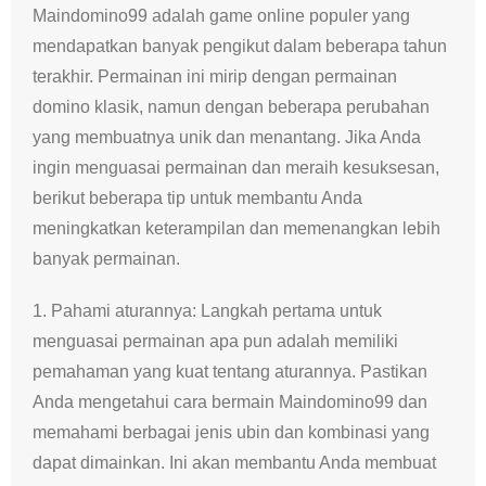
Maindomino99 adalah game online populer yang
mendapatkan banyak pengikut dalam beberapa tahun
terakhir. Permainan ini mirip dengan permainan
domino klasik, namun dengan beberapa perubahan
yang membuatnya unik dan menantang. Jika Anda
ingin menguasai permainan dan meraih kesuksesan,
berikut beberapa tip untuk membantu Anda
meningkatkan keterampilan dan memenangkan lebih
banyak permainan.
1. Pahami aturannya: Langkah pertama untuk
menguasai permainan apa pun adalah memiliki
pemahaman yang kuat tentang aturannya. Pastikan
Anda mengetahui cara bermain Maindomino99 dan
memahami berbagai jenis ubin dan kombinasi yang
dapat dimainkan. Ini akan membantu Anda membuat