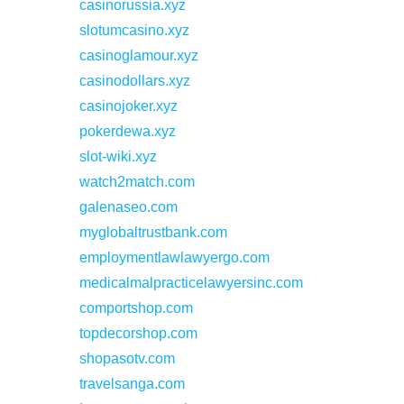
casinorussia.xyz
slotumcasino.xyz
casinoglamour.xyz
casinodollars.xyz
casinojoker.xyz
pokerdewa.xyz
slot-wiki.xyz
watch2match.com
galenaseo.com
myglobaltrustbank.com
employmentlawlawyergo.com
medicalmalpracticelawyersinc.com
comportshop.com
topdecorshop.com
shopasotv.com
travelsanga.com