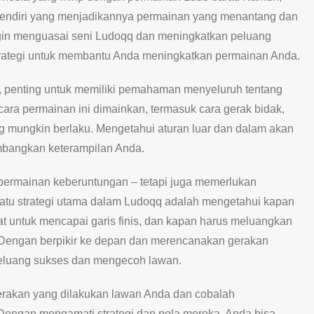
a sendiri yang menjadikannya permainan yang menantang dan
gin menguasai seni Ludoqq dan meningkatkan peluang
strategi untuk membantu Anda meningkatkan permainan Anda.
, penting untuk memiliki pemahaman menyeluruh tentang
ra permainan ini dimainkan, termasuk cara gerak bidak,
g mungkin berlaku. Mengetahui aturan luar dan dalam akan
bangkan keterampilan Anda.
 permainan keberuntungan – tetapi juga memerlukan
satu strategi utama dalam Ludoqq adalah mengetahui kapan
 untuk mencapai garis finis, dan kapan harus meluangkan
. Dengan berpikir ke depan dan merencanakan gerakan
peluang sukses dan mengecoh lawan.
gerakan yang dilakukan lawan Anda dan cobalah
Dengan mengamati strategi dan pola mereka, Anda bisa