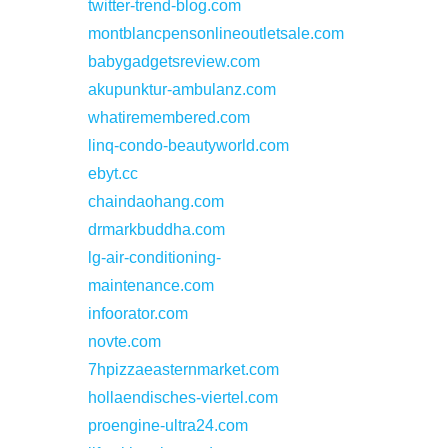
twitter-trend-blog.com
montblancpensonlineoutletsale.com
babygadgetsreview.com
akupunktur-ambulanz.com
whatiremembered.com
linq-condo-beautyworld.com
ebyt.cc
chaindaohang.com
drmarkbuddha.com
lg-air-conditioning-
maintenance.com
infoorator.com
novte.com
7hpizzaeasternmarket.com
hollaendisches-viertel.com
proengine-ultra24.com