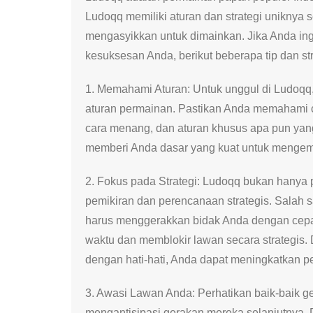
Ludoqq memiliki aturan dan strategi unikny
mengasyikkan untuk dimainkan. Jika Anda in
kesuksesan Anda, berikut beberapa tip dan 
1. Memahami Aturan: Untuk unggul di Ludoqq
aturan permainan. Pastikan Anda memahami ca
cara menang, dan aturan khusus apa pun yan
memberi Anda dasar yang kuat untuk mengem
2. Fokus pada Strategi: Ludoqq bukan hanya
pemikiran dan perencanaan strategis. Salah 
harus menggerakkan bidak Anda dengan cepat
waktu dan memblokir lawan secara strategis
dengan hati-hati, Anda dapat meningkatkan 
3. Awasi Lawan Anda: Perhatikan baik-baik 
mengantisipasi gerakan mereka selanjutnya. 