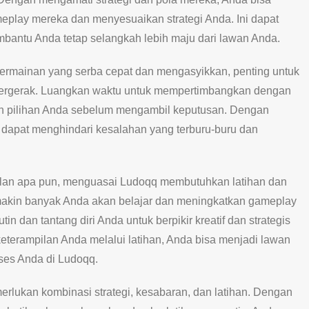
play mereka dan menyesuaikan strategi Anda. Ini dapat
bantu Anda tetap selangkah lebih maju dari lawan Anda.
permainan yang serba cepat dan mengasyikkan, penting untuk
m bergerak. Luangkan waktu untuk mempertimbangkan dengan
n pilihan Anda sebelum mengambil keputusan. Dengan
 dapat menghindari kesalahan yang terburu-buru dan
ampilan apa pun, menguasai Ludoqq membutuhkan latihan dan
makin banyak Anda akan belajar dan meningkatkan gameplay
in dan tantang diri Anda untuk berpikir kreatif dan strategis
terampilan Anda melalui latihan, Anda bisa menjadi lawan
ses Anda di Ludoqq.
lukan kombinasi strategi, kesabaran, dan latihan. Dengan