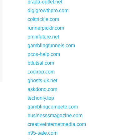
prada-outlet.net
digigrowthpro.com
colttrickle.com
runnerpickfr.com
omnifuture.net
gamblingfunnels.com
pcos-help.com
btfutsal.com
codirop.com
ghosts-uk.net
askdono.com
techonly.top
gamblingcompete.com
businesssmagazine.com
creativeinternetmedia.com
n95-sale.com