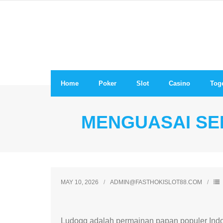
Skip
to
content
Home
Poker
Slot
Casino
Tog
MENGUASAI SEN
MAY 10, 2026
ADMIN@FASTHOKISLOT88.COM
Ludoqq adalah permainan papan populer Indo