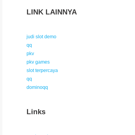
LINK LAINNYA
judi slot demo
qq
pkv
pkv games
slot terpercaya
qq
dominoqq
Links