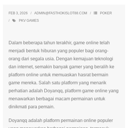
FEB 3, 2026
ADMIN@FASTHOKISLOT88.COM
POKER
PKV GAMES
Dalam beberapa tahun terakhir, game online telah
menjadi bentuk hiburan yang populer bagi orang-
orang dari segala usia. Dengan kemajuan teknologi
dan internet, semakin banyak gamer yang beralih ke
platform online untuk memuaskan hasrat bermain
game mereka. Salah satu platform yang menarik
perhatian adalah Doyanqq, platform game online yang
menawarkan berbagai macam permainan untuk
dinikmati para pemain.
Doyanqq adalah platform permainan online populer