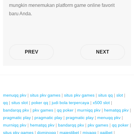
mungkin menemukan platform game online favorit
baru Anda.
PREV
NEXT
menuqq pkv
|
situs pkv games
|
situs pkv games
|
situs qq
|
slot
|
qq
|
situs slot
|
poker qq
|
judi bola terpercaya
|
x500 slot
|
bandarqq pkv
|
pkv games
|
qq poker
|
murniqq pkv
|
hematqq pkv
|
pragmatic play
|
pragmatic play
|
pragmatic play
|
menuqq pkv
|
murniqq pkv
|
hematqq pkv
|
bandarqq pkv
|
pkv games
|
qq poker
|
situs pkv games
|
dominoqq
|
majestibet
|
miyaqq
|
gajibet
|