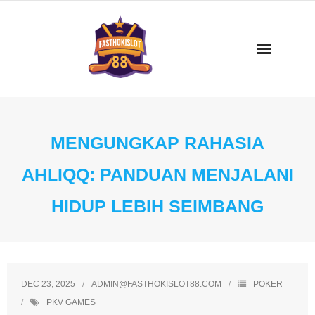
Skip
to
content
MENGUNGKAP RAHASIA
AHLIQQ: PANDUAN MENJALANI
HIDUP LEBIH SEIMBANG
DEC 23, 2025
ADMIN@FASTHOKISLOT88.COM
POKER
PKV GAMES