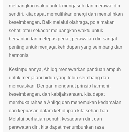
meluangkan waktu untuk mengasuh dan merawat diri
sendiri, kita dapat memulihkan energi dan memulihkan
keseimbangan. Baik melalui olahraga, pola makan
sehat, atau sekadar meluangkan waktu untuk
bersantai dan melepas penat, perawatan diri sangat
penting untuk menjaga kehidupan yang seimbang dan
harmonis.
Kesimpulannya, Ahliqq menawarkan panduan ampuh
untuk menjalani hidup yang lebih seimbang dan
memuaskan. Dengan menganut prinsip harmoni,
keseimbangan, dan kebijaksanaan, kita dapat
membuka rahasia Ahliqq dan menemukan kedamaian
dan kepuasan dalam kehidupan kita sehari-hari.
Melalui perhatian penuh, kesadaran diri, dan
perawatan diri, kita dapat menumbuhkan rasa