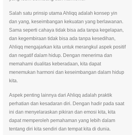
Salah satu prinsip utama Ahliqq adalah konsep yin
dan yang, keseimbangan kekuatan yang berlawanan.
Sama seperti cahaya tidak bisa ada tanpa kegelapan,
dan kegembiraan tidak bisa ada tanpa kesedihan,
Ahliqq mengajarkan kita untuk merangkul aspek positif
dan negatif dalam hidup. Dengan menerima dan
memahami dualitas keberadaan, kita dapat
menemukan harmoni dan keseimbangan dalam hidup
kita.
Aspek penting lainnya dari Ahliqq adalah praktik
perhatian dan kesadaran diri. Dengan hadir pada saat
ini dan menyelaraskan pikiran dan emosi kita, kita
dapat memperoleh pemahaman yang lebih dalam
tentang diri kita sendiri dan tempat kita di dunia.