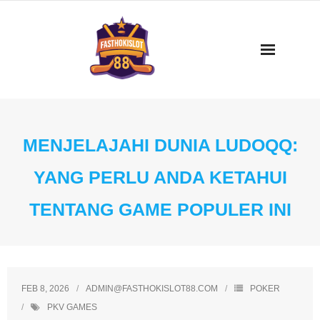
Skip
to
content
MENJELAJAHI DUNIA LUDOQQ:
YANG PERLU ANDA KETAHUI
TENTANG GAME POPULER INI
FEB 8, 2026
ADMIN@FASTHOKISLOT88.COM
POKER
PKV GAMES