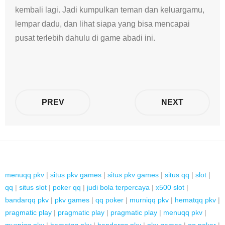
kembali lagi. Jadi kumpulkan teman dan keluargamu,
lempar dadu, dan lihat siapa yang bisa mencapai
pusat terlebih dahulu di game abadi ini.
PREV
NEXT
menuqq pkv
|
situs pkv games
|
situs pkv games
|
situs qq
|
slot
|
qq
|
situs slot
|
poker qq
|
judi bola terpercaya
|
x500 slot
|
bandarqq pkv
|
pkv games
|
qq poker
|
murniqq pkv
|
hematqq pkv
|
pragmatic play
|
pragmatic play
|
pragmatic play
|
menuqq pkv
|