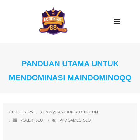
Skip
to
content
PANDUAN UTAMA UNTUK
MENDOMINASI MAINDOMINOQQ
OCT 13, 2025
ADMIN@FASTHOKISLOT88.COM
POKER
,
SLOT
PKV GAMES
,
SLOT