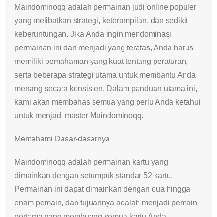
Maindominoqq adalah permainan judi online populer
yang melibatkan strategi, keterampilan, dan sedikit
keberuntungan. Jika Anda ingin mendominasi
permainan ini dan menjadi yang teratas, Anda harus
memiliki pemahaman yang kuat tentang peraturan,
serta beberapa strategi utama untuk membantu Anda
menang secara konsisten. Dalam panduan utama ini,
kami akan membahas semua yang perlu Anda ketahui
untuk menjadi master Maindominoqq.
Memahami Dasar-dasarnya
Maindominoqq adalah permainan kartu yang
dimainkan dengan setumpuk standar 52 kartu.
Permainan ini dapat dimainkan dengan dua hingga
enam pemain, dan tujuannya adalah menjadi pemain
pertama yang membuang semua kartu Anda.