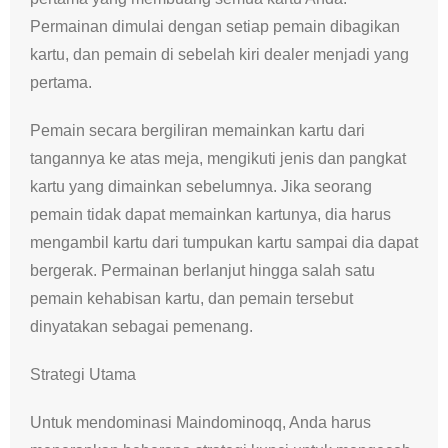
Permainan dimulai dengan setiap pemain dibagikan
kartu, dan pemain di sebelah kiri dealer menjadi yang
pertama.
Pemain secara bergiliran memainkan kartu dari
tangannya ke atas meja, mengikuti jenis dan pangkat
kartu yang dimainkan sebelumnya. Jika seorang
pemain tidak dapat memainkan kartunya, dia harus
mengambil kartu dari tumpukan kartu sampai dia dapat
bergerak. Permainan berlanjut hingga salah satu
pemain kehabisan kartu, dan pemain tersebut
dinyatakan sebagai pemenang.
Strategi Utama
Untuk mendominasi Maindominoqq, Anda harus