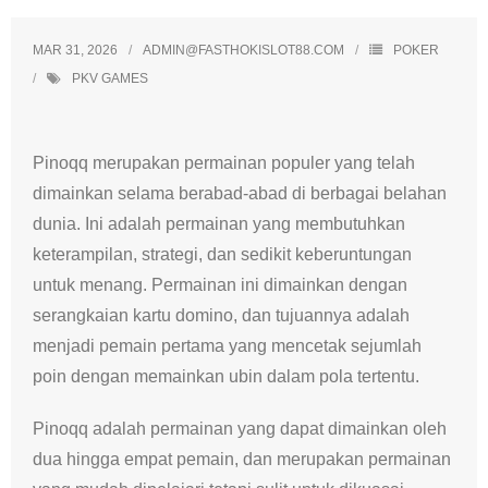
MAR 31, 2026
ADMIN@FASTHOKISLOT88.COM
POKER
PKV GAMES
Pinoqq merupakan permainan populer yang telah
dimainkan selama berabad-abad di berbagai belahan
dunia. Ini adalah permainan yang membutuhkan
keterampilan, strategi, dan sedikit keberuntungan
untuk menang. Permainan ini dimainkan dengan
serangkaian kartu domino, dan tujuannya adalah
menjadi pemain pertama yang mencetak sejumlah
poin dengan memainkan ubin dalam pola tertentu.
Pinoqq adalah permainan yang dapat dimainkan oleh
dua hingga empat pemain, dan merupakan permainan