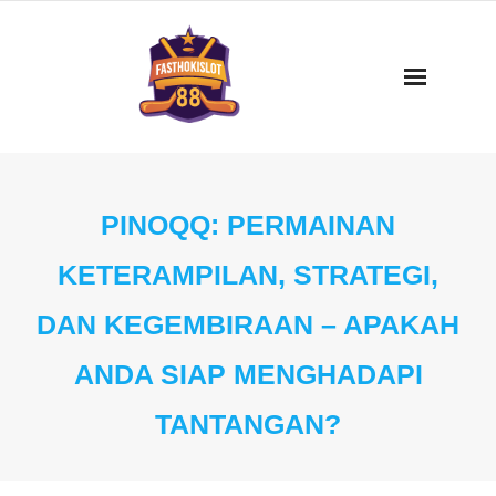
Skip
to
content
PINOQQ: PERMAINAN
KETERAMPILAN, STRATEGI,
DAN KEGEMBIRAAN – APAKAH
ANDA SIAP MENGHADAPI
TANTANGAN?