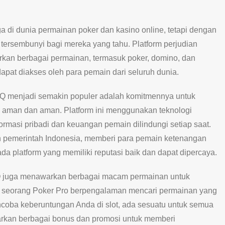
di dunia permainan poker dan kasino online, tetapi dengan
tersembunyi bagi mereka yang tahu. Platform perjudian
arkan berbagai permainan, termasuk poker, domino, dan
pat diakses oleh para pemain dari seluruh dunia.
 menjadi semakin populer adalah komitmennya untuk
aman dan aman. Platform ini menggunakan teknologi
rmasi pribadi dan keuangan pemain dilindungi setiap saat.
 oleh pemerintah Indonesia, memberi para pemain ketenangan
a platform yang memiliki reputasi baik dan dapat dipercaya.
 juga menawarkan berbagai macam permainan untuk
 seorang Poker Pro berpengalaman mencari permainan yang
coba keberuntungan Anda di slot, ada sesuatu untuk semua
warkan berbagai bonus dan promosi untuk memberi