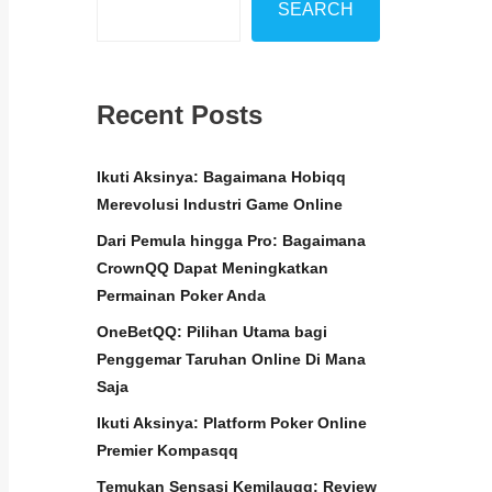
SEARCH
Recent Posts
Ikuti Aksinya: Bagaimana Hobiqq
Merevolusi Industri Game Online
Dari Pemula hingga Pro: Bagaimana
CrownQQ Dapat Meningkatkan
Permainan Poker Anda
OneBetQQ: Pilihan Utama bagi
Penggemar Taruhan Online Di Mana
Saja
Ikuti Aksinya: Platform Poker Online
Premier Kompasqq
Temukan Sensasi Kemilauqq: Review