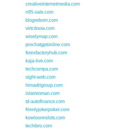
creativeinternetmedia.com
n95-sale.com
blogreborn.com
virtcitnow.com
wiselymap.com
prochatgptonline.com
forexfactoryhub.com
kaja-live.com
techcompa.com
sight-web.com
himadrigroup.com
islamroman.com
td-autofinance.com
frienlyjokerpoker.com
kowloonnslots.com
techibro.com