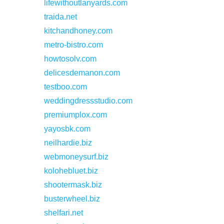
lifewithoutlanyards.com
traida.net
kitchandhoney.com
metro-bistro.com
howtosolv.com
delicesdemanon.com
testboo.com
weddingdressstudio.com
premiumplox.com
yayosbk.com
neilhardie.biz
webmoneysurf.biz
kolohebluet.biz
shootermask.biz
busterwheel.biz
shelfari.net