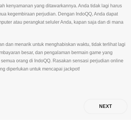
lah kenyamanan yang ditawarkannya. Anda tidak lagi harus
semua kegembiraan perjudian. Dengan IndoQQ, Anda dapat
uter atau perangkat seluler Anda, kapan saja dan di mana
n dan menarik untuk menghabiskan waktu, tidak terlihat lagi
embayaran besar, dan pengalaman bermain game yang
 semua orang di IndoQQ. Rasakan sensasi perjudian online
ang diperlukan untuk mencapai jackpot!
NEXT