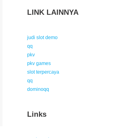
LINK LAINNYA
judi slot demo
qq
pkv
pkv games
slot terpercaya
qq
dominoqq
Links