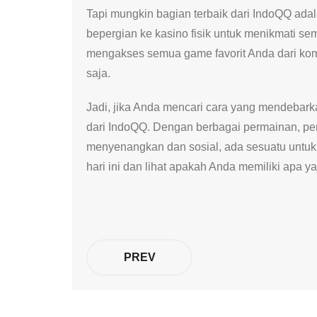
Tapi mungkin bagian terbaik dari IndoQQ ada
bepergian ke kasino fisik untuk menikmati 
mengakses semua game favorit Anda dari komp
saja.
Jadi, jika Anda mencari cara yang mendebarka
dari IndoQQ. Dengan berbagai permainan, p
menyenangkan dan sosial, ada sesuatu untuk
hari ini dan lihat apakah Anda memiliki apa y
PREV