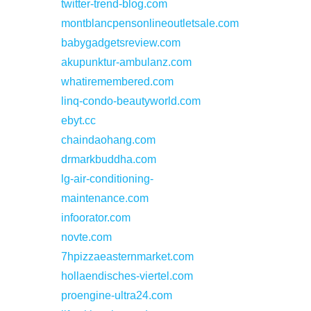
twitter-trend-blog.com
montblancpensonlineoutletsale.com
babygadgetsreview.com
akupunktur-ambulanz.com
whatiremembered.com
linq-condo-beautyworld.com
ebyt.cc
chaindaohang.com
drmarkbuddha.com
lg-air-conditioning-
maintenance.com
infoorator.com
novte.com
7hpizzaeasternmarket.com
hollaendisches-viertel.com
proengine-ultra24.com