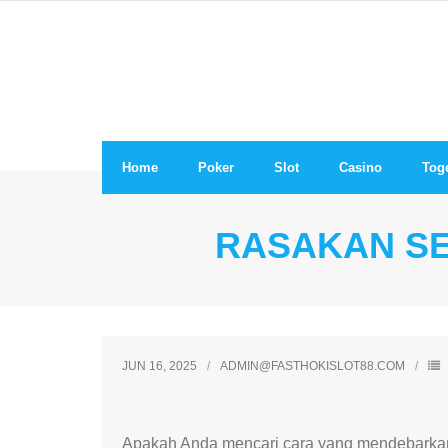
Skip
to
content
Home
Poker
Slot
Casino
Tog
RASAKAN SE
JUN 16, 2025
ADMIN@FASTHOKISLOT88.COM
Apakah Anda mencari cara yang mendebarkan