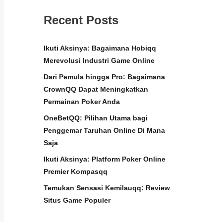
Recent Posts
Ikuti Aksinya: Bagaimana Hobiqq
Merevolusi Industri Game Online
Dari Pemula hingga Pro: Bagaimana
CrownQQ Dapat Meningkatkan
Permainan Poker Anda
OneBetQQ: Pilihan Utama bagi
Penggemar Taruhan Online Di Mana
Saja
Ikuti Aksinya: Platform Poker Online
Premier Kompasqq
Temukan Sensasi Kemilauqq: Review
Situs Game Populer