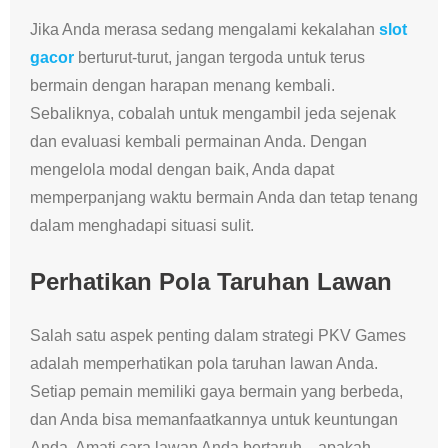
Jika Anda merasa sedang mengalami kekalahan
slot
gacor
berturut-turut, jangan tergoda untuk terus
bermain dengan harapan menang kembali.
Sebaliknya, cobalah untuk mengambil jeda sejenak
dan evaluasi kembali permainan Anda. Dengan
mengelola modal dengan baik, Anda dapat
memperpanjang waktu bermain Anda dan tetap tenang
dalam menghadapi situasi sulit.
Perhatikan Pola Taruhan Lawan
Salah satu aspek penting dalam strategi PKV Games
adalah memperhatikan pola taruhan lawan Anda.
Setiap pemain memiliki gaya bermain yang berbeda,
dan Anda bisa memanfaatkannya untuk keuntungan
Anda. Amati cara lawan Anda bertaruh—apakah