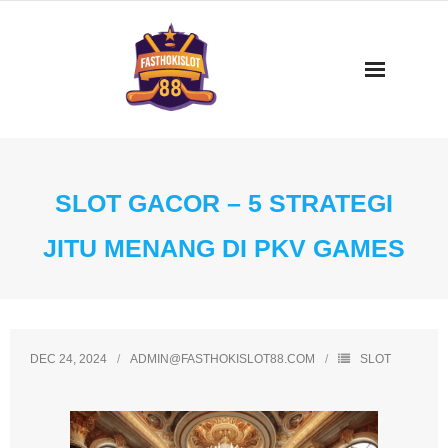
Skip
to
content
SLOT GACOR – 5 STRATEGI
JITU MENANG DI PKV GAMES
DEC 24, 2024
ADMIN@FASTHOKISLOT88.COM
SLOT