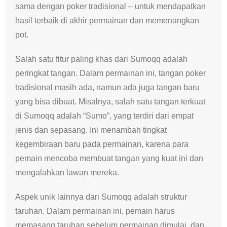
sama dengan poker tradisional – untuk mendapatkan
hasil terbaik di akhir permainan dan memenangkan
pot.
Salah satu fitur paling khas dari Sumoqq adalah
peringkat tangan. Dalam permainan ini, tangan poker
tradisional masih ada, namun ada juga tangan baru
yang bisa dibuat. Misalnya, salah satu tangan terkuat
di Sumoqq adalah “Sumo”, yang terdiri dari empat
jenis dan sepasang. Ini menambah tingkat
kegembiraan baru pada permainan, karena para
pemain mencoba membuat tangan yang kuat ini dan
mengalahkan lawan mereka.
Aspek unik lainnya dari Sumoqq adalah struktur
taruhan. Dalam permainan ini, pemain harus
memasang taruhan sebelum permainan dimulai, dan