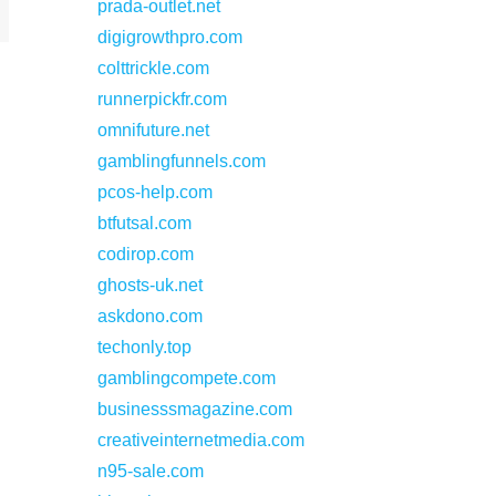
prada-outlet.net
digigrowthpro.com
colttrickle.com
runnerpickfr.com
omnifuture.net
gamblingfunnels.com
pcos-help.com
btfutsal.com
codirop.com
ghosts-uk.net
askdono.com
techonly.top
gamblingcompete.com
businesssmagazine.com
creativeinternetmedia.com
n95-sale.com