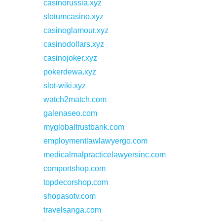
casinorussia.xyz
slotumcasino.xyz
casinoglamour.xyz
casinodollars.xyz
casinojoker.xyz
pokerdewa.xyz
slot-wiki.xyz
watch2match.com
galenaseo.com
myglobaltrustbank.com
employmentlawlawyergo.com
medicalmalpracticelawyersinc.com
comportshop.com
topdecorshop.com
shopasotv.com
travelsanga.com