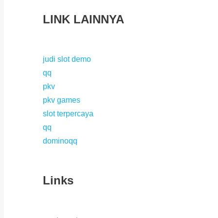
LINK LAINNYA
judi slot demo
qq
pkv
pkv games
slot terpercaya
qq
dominoqq
Links