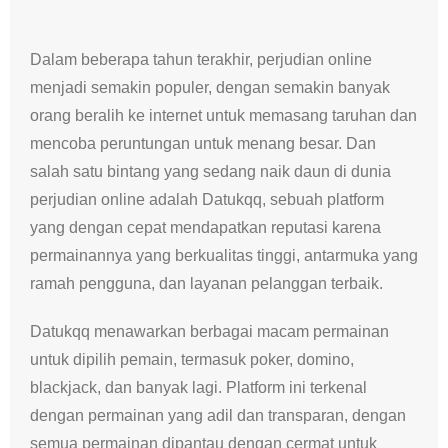
Dalam beberapa tahun terakhir, perjudian online
menjadi semakin populer, dengan semakin banyak
orang beralih ke internet untuk memasang taruhan dan
mencoba peruntungan untuk menang besar. Dan
salah satu bintang yang sedang naik daun di dunia
perjudian online adalah Datukqq, sebuah platform
yang dengan cepat mendapatkan reputasi karena
permainannya yang berkualitas tinggi, antarmuka yang
ramah pengguna, dan layanan pelanggan terbaik.
Datukqq menawarkan berbagai macam permainan
untuk dipilih pemain, termasuk poker, domino,
blackjack, dan banyak lagi. Platform ini terkenal
dengan permainan yang adil dan transparan, dengan
semua permainan dipantau dengan cermat untuk