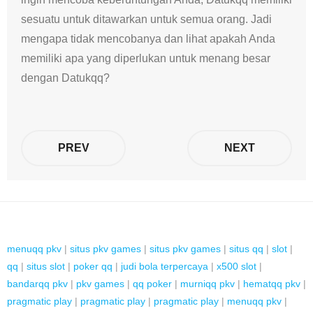
sesuatu untuk ditawarkan untuk semua orang. Jadi
mengapa tidak mencobanya dan lihat apakah Anda
memiliki apa yang diperlukan untuk menang besar
dengan Datukqq?
PREV
NEXT
menuqq pkv
|
situs pkv games
|
situs pkv games
|
situs qq
|
slot
|
qq
|
situs slot
|
poker qq
|
judi bola terpercaya
|
x500 slot
|
bandarqq pkv
|
pkv games
|
qq poker
|
murniqq pkv
|
hematqq pkv
|
pragmatic play
|
pragmatic play
|
pragmatic play
|
menuqq pkv
|