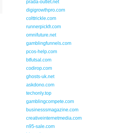
prada-outlet.net
digigrowthpro.com
colttrickle.com
runnerpickfr.com
omnifuture.net
gamblingfunnels.com
pcos-help.com
btfutsal.com
codirop.com
ghosts-uk.net
askdono.com
techonly.top
gamblingcompete.com
businesssmagazine.com
creativeinternetmedia.com
n95-sale.com