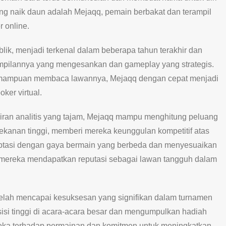
ang naik daun adalah Mejaqq, pemain berbakat dan terampil
 online.
blik, menjadi terkenal dalam beberapa tahun terakhir dan
ampilannya yang mengesankan dan gameplay yang strategis.
kemampuan membaca lawannya, Mejaqq dengan cepat menjadi
ker virtual.
iran analitis yang tajam, Mejaqq mampu menghitung peluang
ekanan tinggi, memberi mereka keunggulan kompetitif atas
tasi dengan gaya bermain yang berbeda dan menyesuaikan
 mereka mendapatkan reputasi sebagai lawan tangguh dalam
telah mencapai kesuksesan yang signifikan dalam turnamen
sisi tinggi di acara-acara besar dan mengumpulkan hadiah
eka terhadap permainan dan komitmen untuk meningkatkan