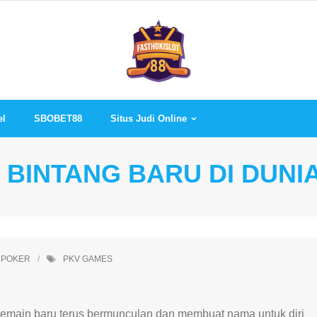
el
SBOBET88
Situs Judi Online
 BINTANG BARU DI DUNI
POKER
PKV GAMES
pemain baru terus bermunculan dan membuat nama untuk diri