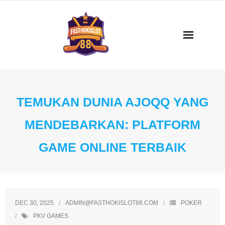
Skip
to
content
TEMUKAN DUNIA AJOQQ YANG
MENDEBARKAN: PLATFORM
GAME ONLINE TERBAIK
DEC 30, 2025
ADMIN@FASTHOKISLOT88.COM
POKER
PKV GAMES