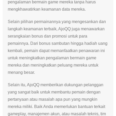
pengalaman bermain game mereka tanpa harus
mengkhawatirkan keamanan data mereka.
Selain pilihan permainannya yang mengesankan dan
langkah keamanan terbaik, AjoQQ juga menawarkan
serangkaian bonus dan promosi untuk para
pemainnya. Dari bonus sambutan hingga hadiah uang
kembali, pemain dapat memanfaatkan penawaran ini
untuk meningkatkan pengalaman bermain game
mereka dan meningkatkan peluang mereka untuk
menang besar.
Selain itu, AjoQQ memberikan dukungan pelanggan
yang sangat baik untuk membantu pemain dengan
pertanyaan atau masalah apa pun yang mungkin
mereka miliki. Baik Anda memerlukan bantuan terkait
gameplay, manajemen akun, atau masalah teknis, tim