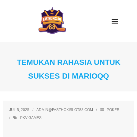
Skip
to
content
TEMUKAN RAHASIA UNTUK
SUKSES DI MARIOQQ
JUL 5, 2025
ADMIN@FASTHOKISLOT88.COM
POKER
PKV GAMES