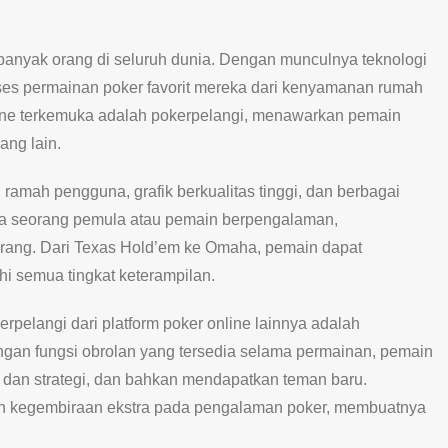
 banyak orang di seluruh dunia. Dengan munculnya teknologi
ses permainan poker favorit mereka dari kenyamanan rumah
nline terkemuka adalah pokerpelangi, menawarkan pemain
ang lain.
amah pengguna, grafik berkualitas tinggi, dan berbagai
da seorang pemula atau pemain berpengalaman,
orang. Dari Texas Hold’em ke Omaha, pemain dapat
 semua tingkat keterampilan.
pelangi dari platform poker online lainnya adalah
an fungsi obrolan yang tersedia selama permainan, pemain
ps dan strategi, dan bahkan mendapatkan teman baru.
n kegembiraan ekstra pada pengalaman poker, membuatnya