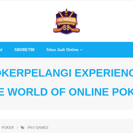
el
SBOBET88
Situs Judi Online
OKERPELANGI EXPERIENC
E WORLD OF ONLINE PO
POKER
PKV GAMES