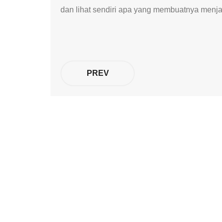
dan lihat sendiri apa yang membuatnya menja
PREV