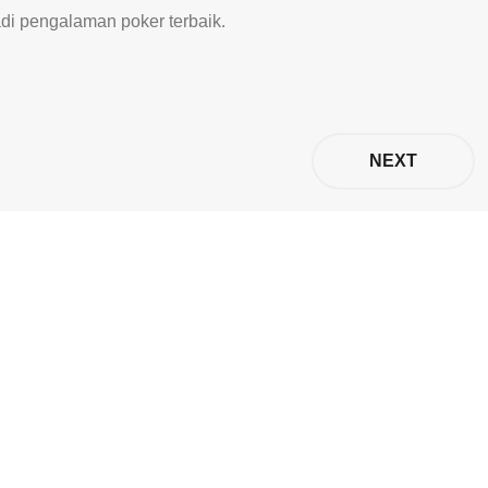
di pengalaman poker terbaik.
NEXT