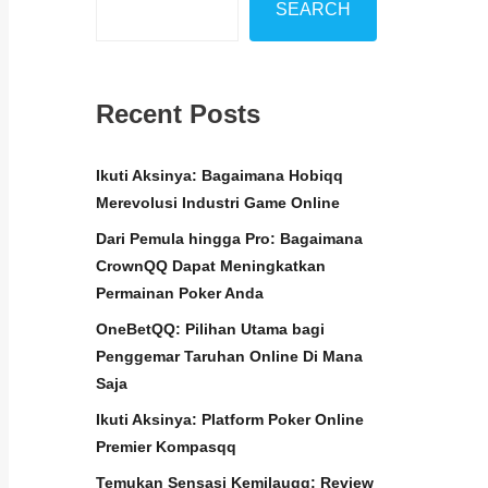
SEARCH
Recent Posts
Ikuti Aksinya: Bagaimana Hobiqq
Merevolusi Industri Game Online
Dari Pemula hingga Pro: Bagaimana
CrownQQ Dapat Meningkatkan
Permainan Poker Anda
OneBetQQ: Pilihan Utama bagi
Penggemar Taruhan Online Di Mana
Saja
Ikuti Aksinya: Platform Poker Online
Premier Kompasqq
Temukan Sensasi Kemilauqq: Review