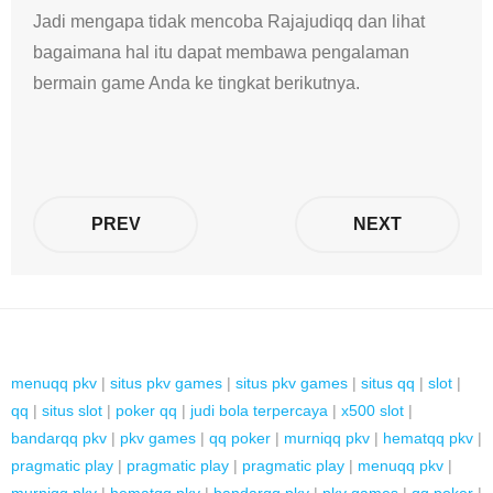
Jadi mengapa tidak mencoba Rajajudiqq dan lihat
bagaimana hal itu dapat membawa pengalaman
bermain game Anda ke tingkat berikutnya.
PREV
NEXT
menuqq pkv
|
situs pkv games
|
situs pkv games
|
situs qq
|
slot
|
qq
|
situs slot
|
poker qq
|
judi bola terpercaya
|
x500 slot
|
bandarqq pkv
|
pkv games
|
qq poker
|
murniqq pkv
|
hematqq pkv
|
pragmatic play
|
pragmatic play
|
pragmatic play
|
menuqq pkv
|