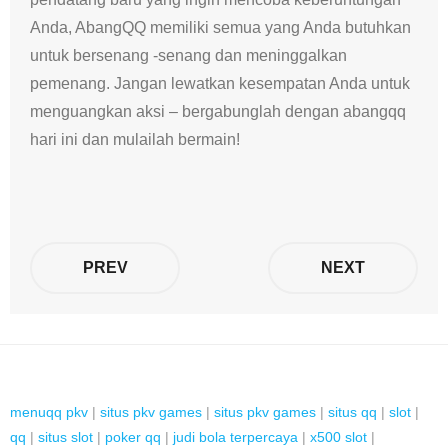
Anda, AbangQQ memiliki semua yang Anda butuhkan
untuk bersenang -senang dan meninggalkan
pemenang. Jangan lewatkan kesempatan Anda untuk
menguangkan aksi – bergabunglah dengan abangqq
hari ini dan mulailah bermain!
PREV
NEXT
menuqq pkv
|
situs pkv games
|
situs pkv games
|
situs qq
|
slot
|
qq
|
situs slot
|
poker qq
|
judi bola terpercaya
|
x500 slot
|