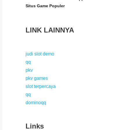
Situs Game Populer
LINK LAINNYA
judi slot demo
qq
pkv
pkv games
slot terpercaya
qq
dominoqq
Links